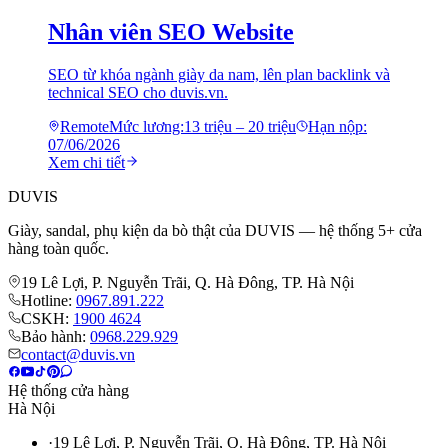
Nhân viên SEO Website
SEO từ khóa ngành giày da nam, lên plan backlink và
technical SEO cho duvis.vn.
Remote
Mức lương:
13 triệu – 20 triệu
Hạn nộp:
07/06/2026
Xem chi tiết
DUVIS
Giày, sandal, phụ kiện da bò thật của DUVIS — hệ thống 5+ cửa
hàng toàn quốc.
19 Lê Lợi, P. Nguyễn Trãi, Q. Hà Đông, TP. Hà Nội
Hotline:
0967.891.222
CSKH:
1900 4624
Bảo hành:
0968.229.929
contact@duvis.vn
Hệ thống cửa hàng
Hà Nội
·
19 Lê Lợi, P. Nguyễn Trãi, Q. Hà Đông, TP. Hà Nội