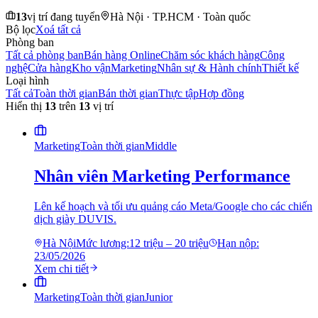
13
vị trí đang tuyển
Hà Nội · TP.HCM · Toàn quốc
Bộ lọc
Xoá tất cả
Phòng ban
Tất cả phòng ban
Bán hàng Online
Chăm sóc khách hàng
Công
nghệ
Cửa hàng
Kho vận
Marketing
Nhân sự & Hành chính
Thiết kế
Loại hình
Tất cả
Toàn thời gian
Bán thời gian
Thực tập
Hợp đồng
Hiển thị
13
trên
13
vị trí
Marketing
Toàn thời gian
Middle
Nhân viên Marketing Performance
Lên kế hoạch và tối ưu quảng cáo Meta/Google cho các chiến
dịch giày DUVIS.
Hà Nội
Mức lương:
12 triệu – 20 triệu
Hạn nộp:
23/05/2026
Xem chi tiết
Marketing
Toàn thời gian
Junior