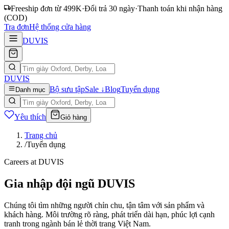
Freeship đơn từ 499K
·
Đổi trả 30 ngày
·
Thanh toán khi nhận hàng
(COD)
Tra đơn
Hệ thống cửa hàng
DUVIS
DUVIS
Bộ sưu tập
Sale ↓
Blog
Tuyển dụng
Danh mục
Yêu thích
Giỏ hàng
Trang chủ
/
Tuyển dụng
Careers at DUVIS
Gia nhập đội ngũ DUVIS
Chúng tôi tìm những người chỉn chu, tận tâm với sản phẩm và
khách hàng. Môi trường rõ ràng, phát triển dài hạn, phúc lợi cạnh
tranh trong ngành bán lẻ thời trang Việt Nam.