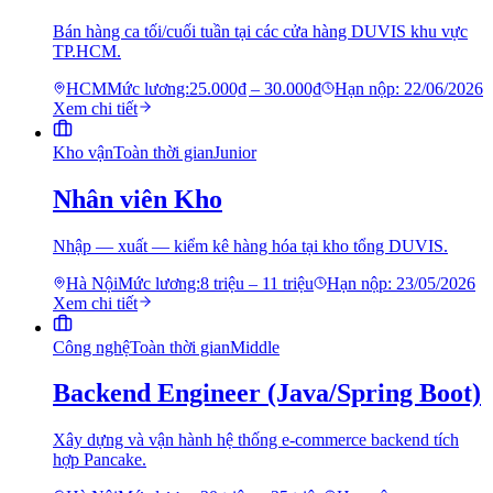
Bán hàng ca tối/cuối tuần tại các cửa hàng DUVIS khu vực
TP.HCM.
HCM
Mức lương:
25.000₫ – 30.000₫
Hạn nộp:
22/06/2026
Xem chi tiết
Kho vận
Toàn thời gian
Junior
Nhân viên Kho
Nhập — xuất — kiểm kê hàng hóa tại kho tổng DUVIS.
Hà Nội
Mức lương:
8 triệu – 11 triệu
Hạn nộp:
23/05/2026
Xem chi tiết
Công nghệ
Toàn thời gian
Middle
Backend Engineer (Java/Spring Boot)
Xây dựng và vận hành hệ thống e-commerce backend tích
hợp Pancake.