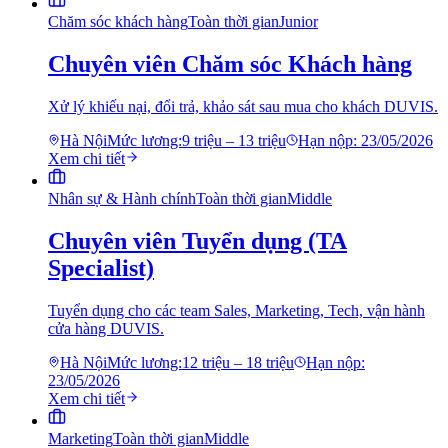
Chăm sóc khách hàng
Toàn thời gian
Junior
Chuyên viên Chăm sóc Khách hàng
Xử lý khiếu nại, đổi trả, khảo sát sau mua cho khách DUVIS.
Hà Nội
Mức lương:
9 triệu – 13 triệu
Hạn nộp:
23/05/2026
Xem chi tiết
Nhân sự & Hành chính
Toàn thời gian
Middle
Chuyên viên Tuyển dụng (TA
Specialist)
Tuyển dụng cho các team Sales, Marketing, Tech, vận hành
cửa hàng DUVIS.
Hà Nội
Mức lương:
12 triệu – 18 triệu
Hạn nộp:
23/05/2026
Xem chi tiết
Marketing
Toàn thời gian
Middle