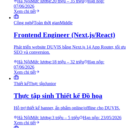
Hà Nội
Mức lương:
20 triệu – 35 triệu
Hạn nộp:
07/06/2026
Xem chi tiết
Công nghệ
Toàn thời gian
Middle
Frontend Engineer (Next.js/React)
Phát triển website DUVIS bằng Next.js 14 App Router, tối ưu
SEO và conversion.
Hà Nội
Mức lương:
18 triệu – 32 triệu
Hạn nộp:
07/06/2026
Xem chi tiết
Thiết kế
Thực tập
Junior
Thực tập sinh Thiết kế Đồ họa
Hỗ trợ thiết kế banner, ấn phẩm online/offline cho DUVIS.
Hà Nội
Mức lương:
3 triệu – 5 triệu
Hạn nộp:
23/05/2026
Xem chi tiết