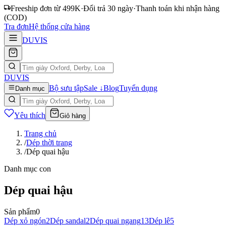
Freeship đơn từ 499K
·
Đổi trả 30 ngày
·
Thanh toán khi nhận hàng
(COD)
Tra đơn
Hệ thống cửa hàng
DUVIS
DUVIS
Bộ sưu tập
Sale ↓
Blog
Tuyển dụng
Danh mục
Yêu thích
Giỏ hàng
Trang chủ
/
Dép thời trang
/
Dép quai hậu
Danh mục con
Dép quai hậu
Sản phẩm
0
Dép xỏ ngón
2
Dép sandal
2
Dép quai ngang
13
Dép lê
5