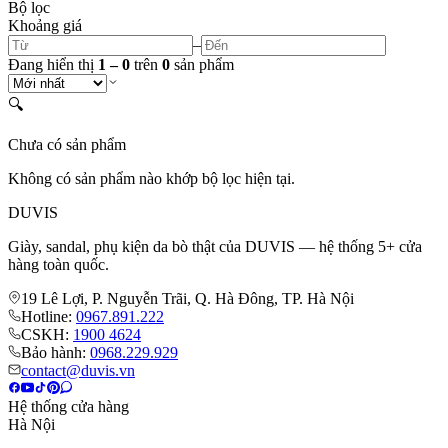
Bộ lọc
Khoảng giá
–
Đang hiển thị
1
–
0
trên
0
sản phẩm
🔍
Chưa có sản phẩm
Không có sản phẩm nào khớp bộ lọc hiện tại.
DUVIS
Giày, sandal, phụ kiện da bò thật của DUVIS — hệ thống 5+ cửa
hàng toàn quốc.
19 Lê Lợi, P. Nguyễn Trãi, Q. Hà Đông, TP. Hà Nội
Hotline:
0967.891.222
CSKH:
1900 4624
Bảo hành:
0968.229.929
contact@duvis.vn
Hệ thống cửa hàng
Hà Nội