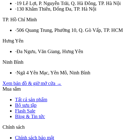
·
19 Lê Lợi, P. Nguyễn Trãi, Q. Hà Đông, TP. Hà Nội
·
130 Khâm Thiên, Đống Đa, TP. Hà Nội
TP. Hồ Chí Minh
·
506 Quang Trung, Phường 10, Q. Gò Vấp, TP. HCM
Hưng Yên
·
Đa Ngưu, Văn Giang, Hưng Yên
Ninh Bình
·
Ngã 4 Yên Mạc, Yên Mô, Ninh Bình
Xem bản đồ & giờ mở cửa →
Mua sắm
Tất cả sản phẩm
Bộ sưu tập
Flash Sale
Blog & Tin tức
Chính sách
Chính sách bảo mật