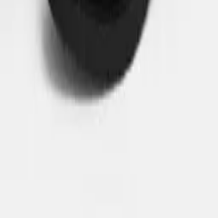
·
19 Lê Lợi, P. Nguyễn Trãi, Q. Hà Đông, TP. Hà Nội
·
130 Khâm Thiên, Đống Đa, TP. Hà Nội
TP. Hồ Chí Minh
·
506 Quang Trung, Phường 10, Q. Gò Vấp, TP. HCM
Hưng Yên
·
Đa Ngưu, Văn Giang, Hưng Yên
Ninh Bình
·
Ngã 4 Yên Mạc, Yên Mô, Ninh Bình
Xem bản đồ & giờ mở cửa →
Mua sắm
Tất cả sản phẩm
Bộ sưu tập
Flash Sale
Blog & Tin tức
Chính sách
Chính sách bảo mật