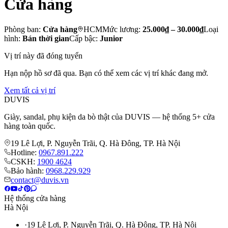
Cửa hàng
Phòng ban:
Cửa hàng
HCM
Mức lương:
25.000₫ – 30.000₫
Loại
hình:
Bán thời gian
Cấp bậc:
Junior
Vị trí này đã đóng tuyển
Hạn nộp hồ sơ đã qua. Bạn có thể xem các vị trí khác đang mở.
Xem tất cả vị trí
DUVIS
Giày, sandal, phụ kiện da bò thật của DUVIS — hệ thống 5+ cửa
hàng toàn quốc.
19 Lê Lợi, P. Nguyễn Trãi, Q. Hà Đông, TP. Hà Nội
Hotline:
0967.891.222
CSKH:
1900 4624
Bảo hành:
0968.229.929
contact@duvis.vn
Hệ thống cửa hàng
Hà Nội
·
19 Lê Lợi, P. Nguyễn Trãi, Q. Hà Đông, TP. Hà Nội