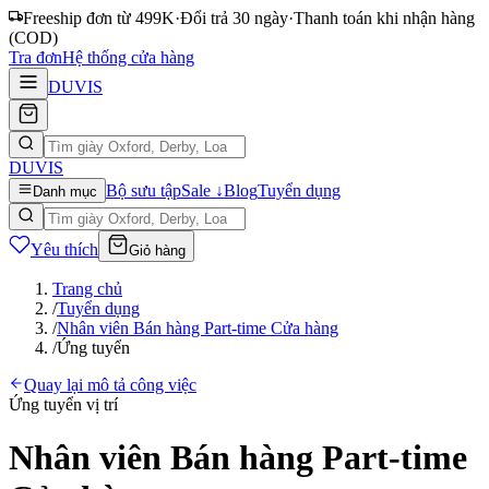
Freeship đơn từ 499K
·
Đổi trả 30 ngày
·
Thanh toán khi nhận hàng
(COD)
Tra đơn
Hệ thống cửa hàng
DUVIS
DUVIS
Bộ sưu tập
Sale ↓
Blog
Tuyển dụng
Danh mục
Yêu thích
Giỏ hàng
Trang chủ
/
Tuyển dụng
/
Nhân viên Bán hàng Part-time Cửa hàng
/
Ứng tuyển
Quay lại mô tả công việc
Ứng tuyển vị trí
Nhân viên Bán hàng Part-time