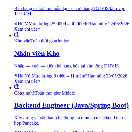
Bán hàng ca tối/cuối tuần tại các cửa hàng DUVIS khu vực
TP.HCM.
HCM
Mức lương:
25.000₫ – 30.000₫
Hạn nộp:
22/06/2026
Xem chi tiết
Kho vận
Toàn thời gian
Junior
Nhân viên Kho
Nhập — xuất — kiểm kê hàng hóa tại kho tổng DUVIS.
Hà Nội
Mức lương:
8 triệu – 11 triệu
Hạn nộp:
23/05/2026
Xem chi tiết
Công nghệ
Toàn thời gian
Middle
Backend Engineer (Java/Spring Boot)
Xây dựng và vận hành hệ thống e-commerce backend tích
hợp Pancake.