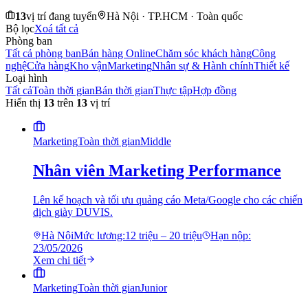
13
vị trí đang tuyển
Hà Nội · TP.HCM · Toàn quốc
Bộ lọc
Xoá tất cả
Phòng ban
Tất cả phòng ban
Bán hàng Online
Chăm sóc khách hàng
Công
nghệ
Cửa hàng
Kho vận
Marketing
Nhân sự & Hành chính
Thiết kế
Loại hình
Tất cả
Toàn thời gian
Bán thời gian
Thực tập
Hợp đồng
Hiển thị
13
trên
13
vị trí
Marketing
Toàn thời gian
Middle
Nhân viên Marketing Performance
Lên kế hoạch và tối ưu quảng cáo Meta/Google cho các chiến
dịch giày DUVIS.
Hà Nội
Mức lương:
12 triệu – 20 triệu
Hạn nộp:
23/05/2026
Xem chi tiết
Marketing
Toàn thời gian
Junior