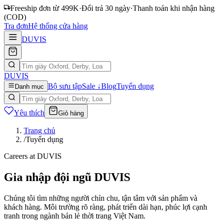
Freeship đơn từ 499K
·
Đổi trả 30 ngày
·
Thanh toán khi nhận hàng
(COD)
Tra đơn
Hệ thống cửa hàng
DUVIS
DUVIS
Bộ sưu tập
Sale ↓
Blog
Tuyển dụng
Danh mục
Yêu thích
Giỏ hàng
Trang chủ
/
Tuyển dụng
Careers at DUVIS
Gia nhập đội ngũ DUVIS
Chúng tôi tìm những người chỉn chu, tận tâm với sản phẩm và
khách hàng. Môi trường rõ ràng, phát triển dài hạn, phúc lợi cạnh
tranh trong ngành bán lẻ thời trang Việt Nam.