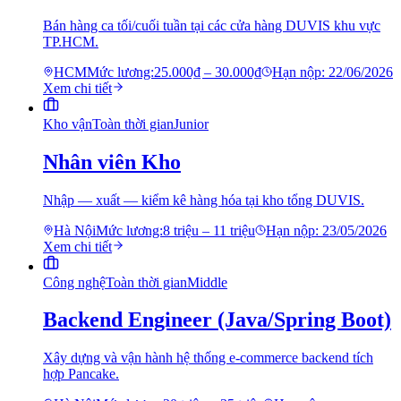
Bán hàng ca tối/cuối tuần tại các cửa hàng DUVIS khu vực
TP.HCM.
HCM
Mức lương:
25.000₫ – 30.000₫
Hạn nộp:
22/06/2026
Xem chi tiết
Kho vận
Toàn thời gian
Junior
Nhân viên Kho
Nhập — xuất — kiểm kê hàng hóa tại kho tổng DUVIS.
Hà Nội
Mức lương:
8 triệu – 11 triệu
Hạn nộp:
23/05/2026
Xem chi tiết
Công nghệ
Toàn thời gian
Middle
Backend Engineer (Java/Spring Boot)
Xây dựng và vận hành hệ thống e-commerce backend tích
hợp Pancake.