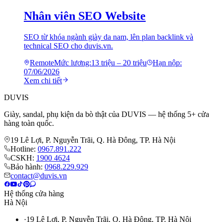
Nhân viên SEO Website
SEO từ khóa ngành giày da nam, lên plan backlink và
technical SEO cho duvis.vn.
Remote
Mức lương:
13 triệu – 20 triệu
Hạn nộp:
07/06/2026
Xem chi tiết
DUVIS
Giày, sandal, phụ kiện da bò thật của DUVIS — hệ thống 5+ cửa
hàng toàn quốc.
19 Lê Lợi, P. Nguyễn Trãi, Q. Hà Đông, TP. Hà Nội
Hotline:
0967.891.222
CSKH:
1900 4624
Bảo hành:
0968.229.929
contact@duvis.vn
Hệ thống cửa hàng
Hà Nội
·
19 Lê Lợi, P. Nguyễn Trãi, Q. Hà Đông, TP. Hà Nội