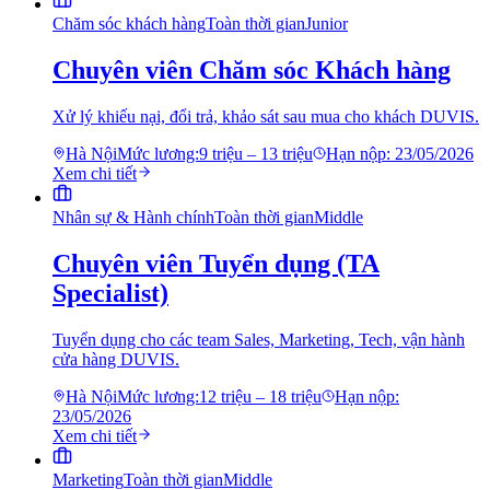
Chăm sóc khách hàng
Toàn thời gian
Junior
Chuyên viên Chăm sóc Khách hàng
Xử lý khiếu nại, đổi trả, khảo sát sau mua cho khách DUVIS.
Hà Nội
Mức lương:
9 triệu – 13 triệu
Hạn nộp:
23/05/2026
Xem chi tiết
Nhân sự & Hành chính
Toàn thời gian
Middle
Chuyên viên Tuyển dụng (TA
Specialist)
Tuyển dụng cho các team Sales, Marketing, Tech, vận hành
cửa hàng DUVIS.
Hà Nội
Mức lương:
12 triệu – 18 triệu
Hạn nộp:
23/05/2026
Xem chi tiết
Marketing
Toàn thời gian
Middle