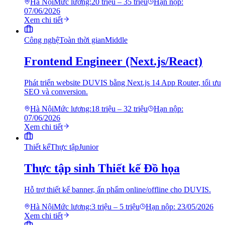
Hà Nội
Mức lương:
20 triệu – 35 triệu
Hạn nộp:
07/06/2026
Xem chi tiết
Công nghệ
Toàn thời gian
Middle
Frontend Engineer (Next.js/React)
Phát triển website DUVIS bằng Next.js 14 App Router, tối ưu
SEO và conversion.
Hà Nội
Mức lương:
18 triệu – 32 triệu
Hạn nộp:
07/06/2026
Xem chi tiết
Thiết kế
Thực tập
Junior
Thực tập sinh Thiết kế Đồ họa
Hỗ trợ thiết kế banner, ấn phẩm online/offline cho DUVIS.
Hà Nội
Mức lương:
3 triệu – 5 triệu
Hạn nộp:
23/05/2026
Xem chi tiết