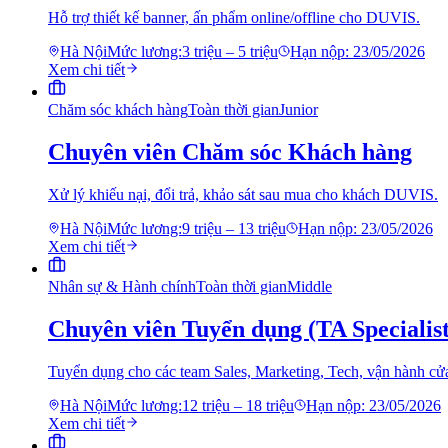
Hỗ trợ thiết kế banner, ấn phẩm online/offline cho DUVIS.
Hà Nội
Mức lương:
3 triệu – 5 triệu
Hạn nộp:
23/05/2026
Xem chi tiết
Chăm sóc khách hàng
Toàn thời gian
Junior
Chuyên viên Chăm sóc Khách hàng
Xử lý khiếu nại, đổi trả, khảo sát sau mua cho khách DUVIS.
Hà Nội
Mức lương:
9 triệu – 13 triệu
Hạn nộp:
23/05/2026
Xem chi tiết
Nhân sự & Hành chính
Toàn thời gian
Middle
Chuyên viên Tuyển dụng (TA Specialist
Tuyển dụng cho các team Sales, Marketing, Tech, vận hành 
Hà Nội
Mức lương:
12 triệu – 18 triệu
Hạn nộp:
23/05/2026
Xem chi tiết