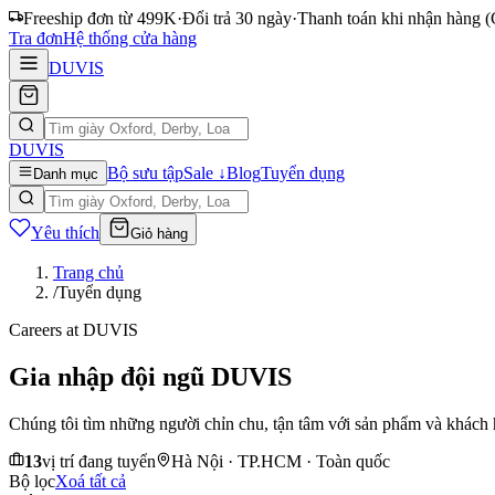
Freeship đơn từ 499K
·
Đổi trả 30 ngày
·
Thanh toán khi nhận hàng
Tra đơn
Hệ thống cửa hàng
DUVIS
DUVIS
Bộ sưu tập
Sale ↓
Blog
Tuyển dụng
Danh mục
Yêu thích
Giỏ hàng
Trang chủ
/
Tuyển dụng
Careers at DUVIS
Gia nhập đội ngũ DUVIS
Chúng tôi tìm những người chỉn chu, tận tâm với sản phẩm và khách hà
13
vị trí đang tuyển
Hà Nội · TP.HCM · Toàn quốc
Bộ lọc
Xoá tất cả