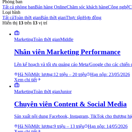
Phòng ban
Tất cả phòng ban
Bán hàng Online
Chăm sóc khách hàng
Công nghệ
C
Loại hình
Tất cả
Toàn thời gian
Bán thời gian
Thực tập
Hợp đồng
Hiển thị
13
trên
13
vị trí
Marketing
Toàn thời gian
Middle
Nhân viên Marketing Performance
Lên kế hoạch và tối ưu quảng cáo Meta/Google cho các chiến
Hà Nội
Mức lương:
12 triệu – 20 triệu
Hạn nộp:
23/05/2026
Xem chi tiết
Marketing
Toàn thời gian
Junior
Chuyên viên Content & Social Media
Sản xuất nội dung Facebook, Instagram, TikTok cho thương h
Hà Nội
Mức lương:
9 triệu – 13 triệu
Hạn nộp:
14/05/2026
Xem chi tiết