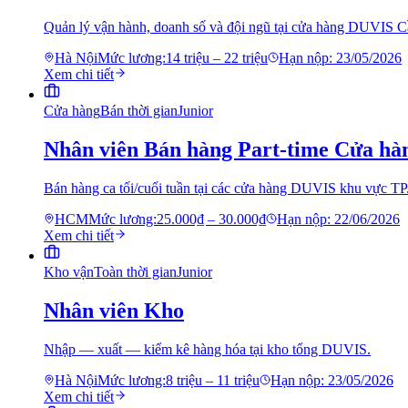
Quản lý vận hành, doanh số và đội ngũ tại cửa hàng DUVIS C
Hà Nội
Mức lương:
14 triệu – 22 triệu
Hạn nộp:
23/05/2026
Xem chi tiết
Cửa hàng
Bán thời gian
Junior
Nhân viên Bán hàng Part-time Cửa hà
Bán hàng ca tối/cuối tuần tại các cửa hàng DUVIS khu vực 
HCM
Mức lương:
25.000₫ – 30.000₫
Hạn nộp:
22/06/2026
Xem chi tiết
Kho vận
Toàn thời gian
Junior
Nhân viên Kho
Nhập — xuất — kiểm kê hàng hóa tại kho tổng DUVIS.
Hà Nội
Mức lương:
8 triệu – 11 triệu
Hạn nộp:
23/05/2026
Xem chi tiết