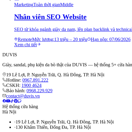
Marketing
Toàn thời gian
Middle
Nhân viên SEO Website
SEO từ khóa ngành giày da nam, lên plan backlink và technica
Remote
Mức lương:
13 triệu – 20 triệu
Hạn nộp:
07/06/2026
Xem chi tiết
DUVIS
Giày, sandal, phụ kiện da bò thật của DUVIS — hệ thống 5+ cửa hàn
19 Lê Lợi, P. Nguyễn Trãi, Q. Hà Đông, TP. Hà Nội
Hotline:
0967.891.222
CSKH:
1900 4624
Bảo hành:
0968.229.929
contact@duvis.vn
Hệ thống cửa hàng
Hà Nội
·
19 Lê Lợi, P. Nguyễn Trãi, Q. Hà Đông, TP. Hà Nội
·
130 Khâm Thiên, Đống Đa, TP. Hà Nội