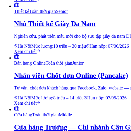
Thiết kế
Toàn thời gian
Senior
Nhà Thiết kế Giày Da Nam
Nghiên cứu, phát triển mẫu mới cho bộ sưu tập giày da nam 
Hà Nội
Mức lương:
18 triệu – 30 triệu
Hạn nộp:
07/06/2026
Xem chi tiết
Bán hàng Online
Toàn thời gian
Junior
Nhân viên Chốt đơn Online (Pancake)
Tư vấn, chốt đơn khách hàng qua Facebook, Zalo, website — 
Hà Nội
Mức lương:
8 triệu – 14 triệu
Hạn nộp:
07/05/2026
Xem chi tiết
Cửa hàng
Toàn thời gian
Middle
Cửa hàng Trưởng — Chi nhánh Cầu G