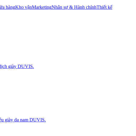
ửa hàng
Kho vận
Marketing
Nhân sự & Hành chính
Thiết kế
 dịch giày DUVIS.
iệu giày da nam DUVIS.