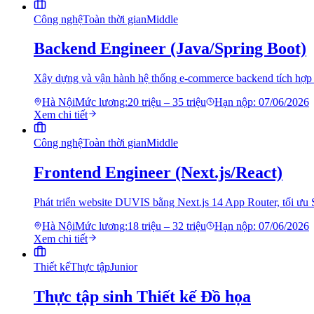
Công nghệ
Toàn thời gian
Middle
Backend Engineer (Java/Spring Boot)
Xây dựng và vận hành hệ thống e-commerce backend tích hợp
Hà Nội
Mức lương:
20 triệu – 35 triệu
Hạn nộp:
07/06/2026
Xem chi tiết
Công nghệ
Toàn thời gian
Middle
Frontend Engineer (Next.js/React)
Phát triển website DUVIS bằng Next.js 14 App Router, tối ưu
Hà Nội
Mức lương:
18 triệu – 32 triệu
Hạn nộp:
07/06/2026
Xem chi tiết
Thiết kế
Thực tập
Junior
Thực tập sinh Thiết kế Đồ họa