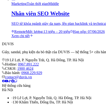
Marketing
Toàn thời gian
Middle
Nhân viên SEO Website
SEO từ khóa ngành giày da nam, lên plan backlink và technica
Remote
Mức lương:
13 triệu – 20 triệu
Hạn nộp:
07/06/2026
Xem chi tiết
DUVIS
Giày, sandal, phụ kiện da bò thật của DUVIS — hệ thống 5+ cửa hàn
19 Lê Lợi, P. Nguyễn Trãi, Q. Hà Đông, TP. Hà Nội
Hotline:
0967.891.222
CSKH:
1900 4624
Bảo hành:
0968.229.929
contact@duvis.vn
Hệ thống cửa hàng
Hà Nội
·
19 Lê Lợi, P. Nguyễn Trãi, Q. Hà Đông, TP. Hà Nội
·
130 Khâm Thiên, Đống Đa, TP. Hà Nội