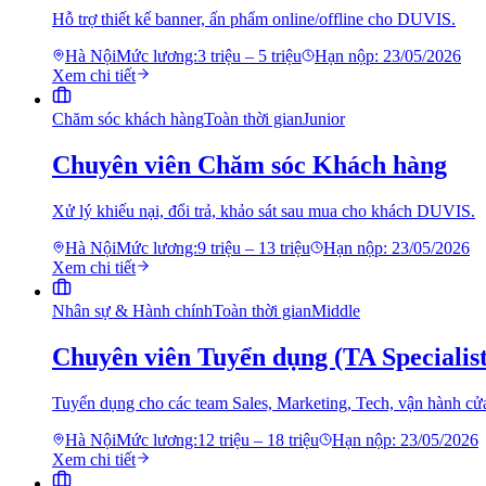
Hỗ trợ thiết kế banner, ấn phẩm online/offline cho DUVIS.
Hà Nội
Mức lương:
3 triệu – 5 triệu
Hạn nộp:
23/05/2026
Xem chi tiết
Chăm sóc khách hàng
Toàn thời gian
Junior
Chuyên viên Chăm sóc Khách hàng
Xử lý khiếu nại, đổi trả, khảo sát sau mua cho khách DUVIS.
Hà Nội
Mức lương:
9 triệu – 13 triệu
Hạn nộp:
23/05/2026
Xem chi tiết
Nhân sự & Hành chính
Toàn thời gian
Middle
Chuyên viên Tuyển dụng (TA Specialist
Tuyển dụng cho các team Sales, Marketing, Tech, vận hành 
Hà Nội
Mức lương:
12 triệu – 18 triệu
Hạn nộp:
23/05/2026
Xem chi tiết