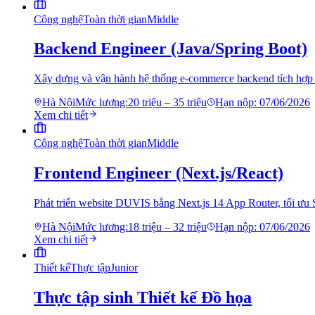
Công nghệ
Toàn thời gian
Middle
Backend Engineer (Java/Spring Boot)
Xây dựng và vận hành hệ thống e-commerce backend tích hợp
Hà Nội
Mức lương:
20 triệu – 35 triệu
Hạn nộp:
07/06/2026
Xem chi tiết
Công nghệ
Toàn thời gian
Middle
Frontend Engineer (Next.js/React)
Phát triển website DUVIS bằng Next.js 14 App Router, tối ưu
Hà Nội
Mức lương:
18 triệu – 32 triệu
Hạn nộp:
07/06/2026
Xem chi tiết
Thiết kế
Thực tập
Junior
Thực tập sinh Thiết kế Đồ họa