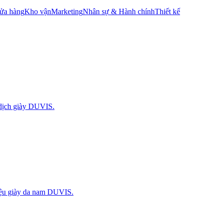
ửa hàng
Kho vận
Marketing
Nhân sự & Hành chính
Thiết kế
 dịch giày DUVIS.
iệu giày da nam DUVIS.