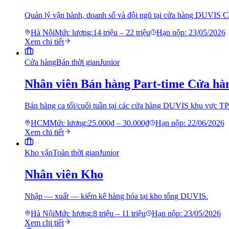
Quản lý vận hành, doanh số và đội ngũ tại cửa hàng DUVIS C
Hà Nội
Mức lương:
14 triệu – 22 triệu
Hạn nộp:
23/05/2026
Xem chi tiết
Cửa hàng
Bán thời gian
Junior
Nhân viên Bán hàng Part-time Cửa hà
Bán hàng ca tối/cuối tuần tại các cửa hàng DUVIS khu vực 
HCM
Mức lương:
25.000₫ – 30.000₫
Hạn nộp:
22/06/2026
Xem chi tiết
Kho vận
Toàn thời gian
Junior
Nhân viên Kho
Nhập — xuất — kiểm kê hàng hóa tại kho tổng DUVIS.
Hà Nội
Mức lương:
8 triệu – 11 triệu
Hạn nộp:
23/05/2026
Xem chi tiết