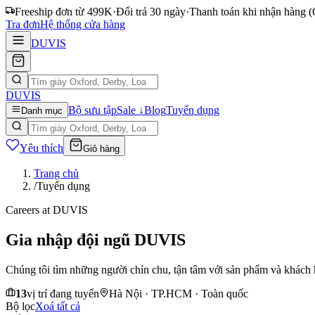
Freeship đơn từ 499K
·
Đổi trả 30 ngày
·
Thanh toán khi nhận hàng
Tra đơn
Hệ thống cửa hàng
DUVIS
DUVIS
Bộ sưu tập
Sale ↓
Blog
Tuyển dụng
Danh mục
Yêu thích
Giỏ hàng
Trang chủ
/
Tuyển dụng
Careers at DUVIS
Gia nhập đội ngũ DUVIS
Chúng tôi tìm những người chỉn chu, tận tâm với sản phẩm và khách hà
13
vị trí đang tuyển
Hà Nội · TP.HCM · Toàn quốc
Bộ lọc
Xoá tất cả