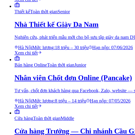
Thiết kế
Toàn thời gian
Senior
Nhà Thiết kế Giày Da Nam
Nghiên cứu, phát triển mẫu mới cho bộ sưu tập giày da nam 
Hà Nội
Mức lương:
18 triệu – 30 triệu
Hạn nộp:
07/06/2026
Xem chi tiết
Bán hàng Online
Toàn thời gian
Junior
Nhân viên Chốt đơn Online (Pancake)
Tư vấn, chốt đơn khách hàng qua Facebook, Zalo, website — 
Hà Nội
Mức lương:
8 triệu – 14 triệu
Hạn nộp:
07/05/2026
Xem chi tiết
Cửa hàng
Toàn thời gian
Middle
Cửa hàng Trưởng — Chi nhánh Cầu G