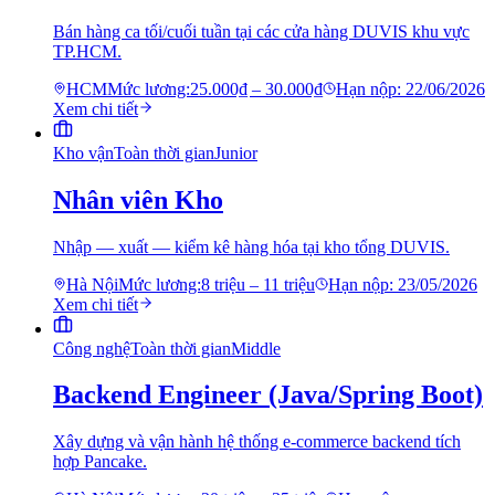
Bán hàng ca tối/cuối tuần tại các cửa hàng DUVIS khu vực
TP.HCM.
HCM
Mức lương:
25.000₫ – 30.000₫
Hạn nộp:
22/06/2026
Xem chi tiết
Kho vận
Toàn thời gian
Junior
Nhân viên Kho
Nhập — xuất — kiểm kê hàng hóa tại kho tổng DUVIS.
Hà Nội
Mức lương:
8 triệu – 11 triệu
Hạn nộp:
23/05/2026
Xem chi tiết
Công nghệ
Toàn thời gian
Middle
Backend Engineer (Java/Spring Boot)
Xây dựng và vận hành hệ thống e-commerce backend tích
hợp Pancake.