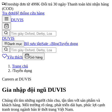
Freeship đơn từ 499K
·
Đổi trả 30 ngày
·
Thanh toán khi nhận hàng
(COD)
Tra đơn
Hệ thống cửa hàng
DUVIS
DUVIS
Bộ sưu tập
Sale ↓
Blog
Tuyển dụng
Danh mục
Yêu thích
Giỏ hàng
Trang chủ
/
Tuyển dụng
Careers at DUVIS
Gia nhập đội ngũ DUVIS
Chúng tôi tìm những người chỉn chu, tận tâm với sản phẩm và
khách hàng. Môi trường rõ ràng, phát triển dài hạn, phúc lợi cạnh
tranh trong ngành bán lẻ thời trang Việt Nam.