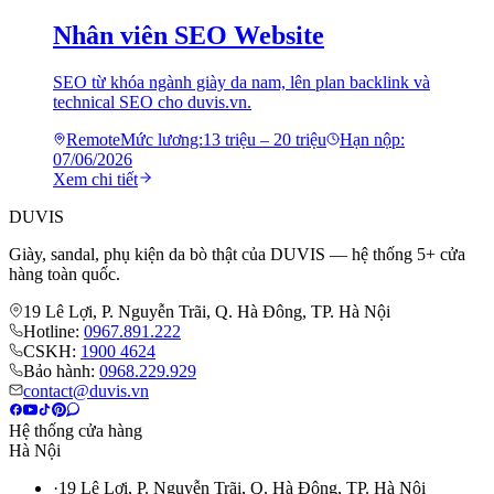
Nhân viên SEO Website
SEO từ khóa ngành giày da nam, lên plan backlink và
technical SEO cho duvis.vn.
Remote
Mức lương:
13 triệu – 20 triệu
Hạn nộp:
07/06/2026
Xem chi tiết
DUVIS
Giày, sandal, phụ kiện da bò thật của DUVIS — hệ thống 5+ cửa
hàng toàn quốc.
19 Lê Lợi, P. Nguyễn Trãi, Q. Hà Đông, TP. Hà Nội
Hotline:
0967.891.222
CSKH:
1900 4624
Bảo hành:
0968.229.929
contact@duvis.vn
Hệ thống cửa hàng
Hà Nội
·
19 Lê Lợi, P. Nguyễn Trãi, Q. Hà Đông, TP. Hà Nội