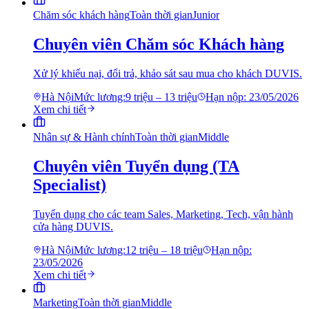
Chăm sóc khách hàng
Toàn thời gian
Junior
Chuyên viên Chăm sóc Khách hàng
Xử lý khiếu nại, đổi trả, khảo sát sau mua cho khách DUVIS.
Hà Nội
Mức lương:
9 triệu – 13 triệu
Hạn nộp:
23/05/2026
Xem chi tiết
Nhân sự & Hành chính
Toàn thời gian
Middle
Chuyên viên Tuyển dụng (TA
Specialist)
Tuyển dụng cho các team Sales, Marketing, Tech, vận hành
cửa hàng DUVIS.
Hà Nội
Mức lương:
12 triệu – 18 triệu
Hạn nộp:
23/05/2026
Xem chi tiết
Marketing
Toàn thời gian
Middle