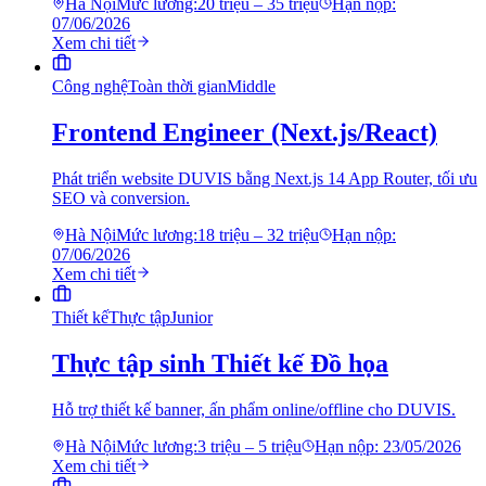
Hà Nội
Mức lương:
20 triệu – 35 triệu
Hạn nộp:
07/06/2026
Xem chi tiết
Công nghệ
Toàn thời gian
Middle
Frontend Engineer (Next.js/React)
Phát triển website DUVIS bằng Next.js 14 App Router, tối ưu
SEO và conversion.
Hà Nội
Mức lương:
18 triệu – 32 triệu
Hạn nộp:
07/06/2026
Xem chi tiết
Thiết kế
Thực tập
Junior
Thực tập sinh Thiết kế Đồ họa
Hỗ trợ thiết kế banner, ấn phẩm online/offline cho DUVIS.
Hà Nội
Mức lương:
3 triệu – 5 triệu
Hạn nộp:
23/05/2026
Xem chi tiết