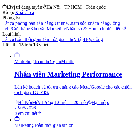
13
vị trí đang tuyển
Hà Nội · TP.HCM · Toàn quốc
Bộ lọc
Xoá tất cả
Phòng ban
Tất cả phòng ban
Bán hàng Online
Chăm sóc khách hàng
Công
nghệ
Cửa hàng
Kho vận
Marketing
Nhân sự & Hành chính
Thiết kế
Loại hình
Tất cả
Toàn thời gian
Bán thời gian
Thực tập
Hợp đồng
Hiển thị
13
trên
13
vị trí
Marketing
Toàn thời gian
Middle
Nhân viên Marketing Performance
Lên kế hoạch và tối ưu quảng cáo Meta/Google cho các chiến
dịch giày DUVIS.
Hà Nội
Mức lương:
12 triệu – 20 triệu
Hạn nộp:
23/05/2026
Xem chi tiết
Marketing
Toàn thời gian
Junior