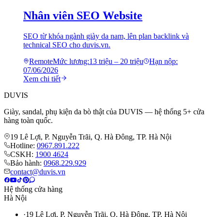
Nhân viên SEO Website
SEO từ khóa ngành giày da nam, lên plan backlink và
technical SEO cho duvis.vn.
Remote
Mức lương:
13 triệu – 20 triệu
Hạn nộp:
07/06/2026
Xem chi tiết
DUVIS
Giày, sandal, phụ kiện da bò thật của DUVIS — hệ thống 5+ cửa
hàng toàn quốc.
19 Lê Lợi, P. Nguyễn Trãi, Q. Hà Đông, TP. Hà Nội
Hotline:
0967.891.222
CSKH:
1900 4624
Bảo hành:
0968.229.929
contact@duvis.vn
Hệ thống cửa hàng
Hà Nội
·
19 Lê Lợi, P. Nguyễn Trãi, Q. Hà Đông, TP. Hà Nội