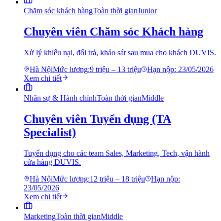
Chăm sóc khách hàng
Toàn thời gian
Junior
Chuyên viên Chăm sóc Khách hàng
Xử lý khiếu nại, đổi trả, khảo sát sau mua cho khách DUVIS.
Hà Nội
Mức lương:
9 triệu – 13 triệu
Hạn nộp:
23/05/2026
Xem chi tiết
Nhân sự & Hành chính
Toàn thời gian
Middle
Chuyên viên Tuyển dụng (TA
Specialist)
Tuyển dụng cho các team Sales, Marketing, Tech, vận hành
cửa hàng DUVIS.
Hà Nội
Mức lương:
12 triệu – 18 triệu
Hạn nộp:
23/05/2026
Xem chi tiết
Marketing
Toàn thời gian
Middle