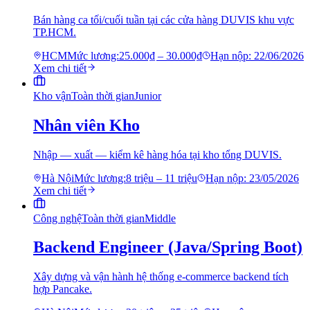
Bán hàng ca tối/cuối tuần tại các cửa hàng DUVIS khu vực
TP.HCM.
HCM
Mức lương:
25.000₫ – 30.000₫
Hạn nộp:
22/06/2026
Xem chi tiết
Kho vận
Toàn thời gian
Junior
Nhân viên Kho
Nhập — xuất — kiểm kê hàng hóa tại kho tổng DUVIS.
Hà Nội
Mức lương:
8 triệu – 11 triệu
Hạn nộp:
23/05/2026
Xem chi tiết
Công nghệ
Toàn thời gian
Middle
Backend Engineer (Java/Spring Boot)
Xây dựng và vận hành hệ thống e-commerce backend tích
hợp Pancake.