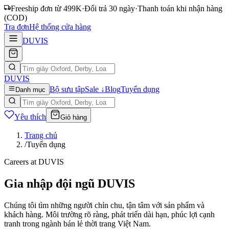
Freeship đơn từ 499K
·
Đổi trả 30 ngày
·
Thanh toán khi nhận hàng
(COD)
Tra đơn
Hệ thống cửa hàng
DUVIS
DUVIS
Bộ sưu tập
Sale ↓
Blog
Tuyển dụng
Danh mục
Yêu thích
Giỏ hàng
Trang chủ
/
Tuyển dụng
Careers at DUVIS
Gia nhập đội ngũ DUVIS
Chúng tôi tìm những người chỉn chu, tận tâm với sản phẩm và
khách hàng. Môi trường rõ ràng, phát triển dài hạn, phúc lợi cạnh
tranh trong ngành bán lẻ thời trang Việt Nam.