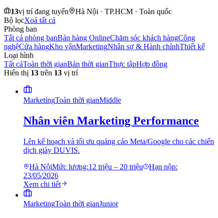
13
vị trí đang tuyển
Hà Nội · TP.HCM · Toàn quốc
Bộ lọc
Xoá tất cả
Phòng ban
Tất cả phòng ban
Bán hàng Online
Chăm sóc khách hàng
Công
nghệ
Cửa hàng
Kho vận
Marketing
Nhân sự & Hành chính
Thiết kế
Loại hình
Tất cả
Toàn thời gian
Bán thời gian
Thực tập
Hợp đồng
Hiển thị
13
trên
13
vị trí
Marketing
Toàn thời gian
Middle
Nhân viên Marketing Performance
Lên kế hoạch và tối ưu quảng cáo Meta/Google cho các chiến
dịch giày DUVIS.
Hà Nội
Mức lương:
12 triệu – 20 triệu
Hạn nộp:
23/05/2026
Xem chi tiết
Marketing
Toàn thời gian
Junior